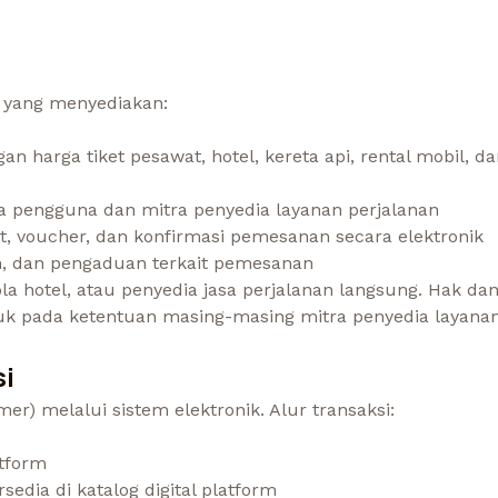
) yang menyediakan:
n harga tiket pesawat, hotel, kereta api, rental mobil, d
ara pengguna dan mitra penyedia layanan perjalanan
t, voucher, dan konfirmasi pemesanan secara elektronik
, dan pengaduan terkait pemesanan
 hotel, atau penyedia jasa perjalanan langsung. Hak da
duk pada ketentuan masing-masing mitra penyedia layanan
si
r) melalui sistem elektronik. Alur transaksi:
tform
dia di katalog digital platform