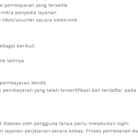
 pembayaran yang tersedia
itra penyedia layanan
iket/voucher secara elektronik
bagai berikut:
nk lainnya
 pembayaran Xendit
pembayaran yang telah tersertifikasi dan terdaftar pada
t diakses oleh pengguna tanpa perlu melakukan login.
 layanan perjalanan secara bebas. Proses pemesanan d