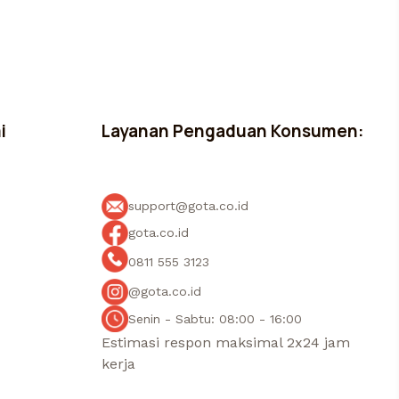
i
Layanan Pengaduan Konsumen:
support@gota.co.id
gota.co.id
0811 555 3123
@gota.co.id
Senin - Sabtu: 08:00 - 16:00
Estimasi respon maksimal 2x24 jam
kerja