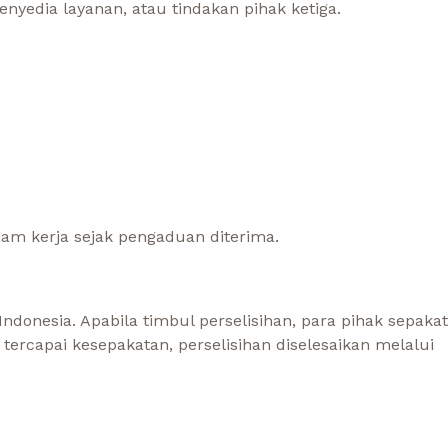
enyedia layanan, atau tindakan pihak ketiga.
jam kerja sejak pengaduan diterima.
donesia. Apabila timbul perselisihan, para pihak sepakat
ercapai kesepakatan, perselisihan diselesaikan melalui