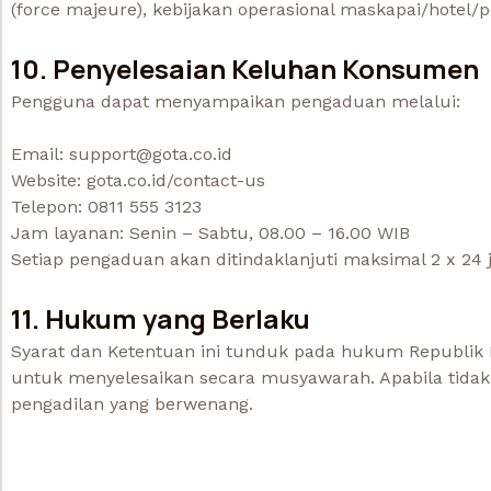
(force majeure), kebijakan operasional maskapai/hotel/p
10. Penyelesaian Keluhan Konsumen
Pengguna dapat menyampaikan pengaduan melalui:
Email: support@gota.co.id
Website: gota.co.id/contact-us
Telepon: 0811 555 3123
Jam layanan: Senin – Sabtu, 08.00 – 16.00 WIB
Setiap pengaduan akan ditindaklanjuti maksimal 2 x 24 
11. Hukum yang Berlaku
Syarat dan Ketentuan ini tunduk pada hukum Republik In
untuk menyelesaikan secara musyawarah. Apabila tidak t
pengadilan yang berwenang.