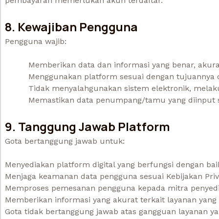
pembayaran memerlukan akun terdaftar.
8. Kewajiban Pengguna
Pengguna wajib:
Memberikan data dan informasi yang benar, akura
Menggunakan platform sesuai dengan tujuannya 
Tidak menyalahgunakan sistem elektronik, melaku
Memastikan data penumpang/tamu yang diinput s
9. Tanggung Jawab Platform
Gota bertanggung jawab untuk:
Menyediakan platform digital yang berfungsi dengan bai
Menjaga keamanan data pengguna sesuai Kebijakan Priv
Memproses pemesanan pengguna kepada mitra penyedi
Memberikan informasi yang akurat terkait layanan yang 
Gota tidak bertanggung jawab atas gangguan layanan ya