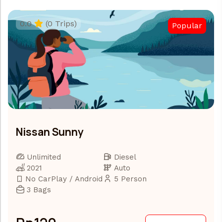
0.0
(0 Trips)
Popular
Nissan Sunny
Unlimited
Diesel
2021
Auto
No CarPlay / Android
5 Person
3 Bags