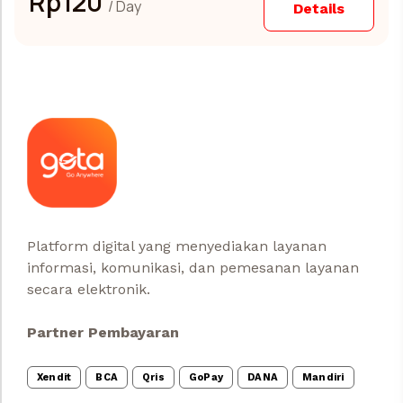
Rp
120
/ Day
Details
Platform digital yang menyediakan layanan
informasi, komunikasi, dan pemesanan layanan
secara elektronik.
Partner Pembayaran
Xendit
BCA
Qris
GoPay
DANA
Mandiri